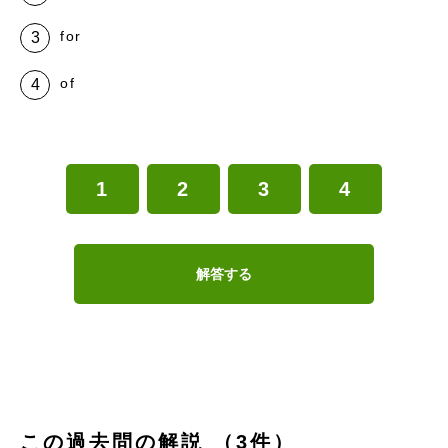
for
of
1
2
3
4
解答する
この過去問の解説 （3件）