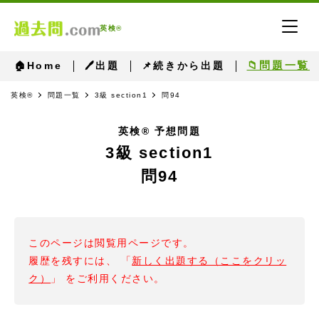
英検®
📁問題一覧
🏠Home
🖊出題
📌続きから出題
英検®
問題一覧
3級 section1
問94
英検® 予想問題
3級 section1
問94
このページは閲覧用ページです。
履歴を残すには、 「
新しく出題する（ここをクリッ
ク）
」 をご利用ください。